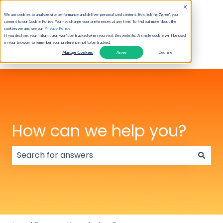
English
Show submenu for translations
We use cookies to analyze site performance and deliver personalized content. By clicking "Agree", you
consent to our Cookie Policy. You may change your preferences at any time. To find out more about the
cookies we use, see our
Privacy Policy
.
If you decline, your information won’t be tracked when you visit this website. A single cookie will be used
in your browser to remember your preference not to be tracked.
Manage Cookies
Agree
Decline
How can we help you?
There are no suggestions because the search field