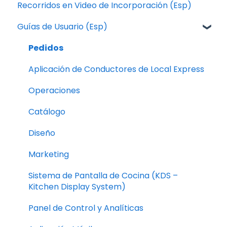
Recorridos en Video de Incorporación (Esp)
Local Express Drivers App
Guías de Usuario (Esp)
Operation
Catalog
Pedidos
Design
Aplicación de Conductores de Local Express
Marketing
Operaciones
Kitchen Display System (KDS)
Catálogo
Dashboard and Analytics
Diseño
Mobile Application
Marketing
Troubleshooting
Sistema de Pantalla de Cocina (KDS –
Kitchen Display System)
Billing
Panel de Control y Analíticas
Reports