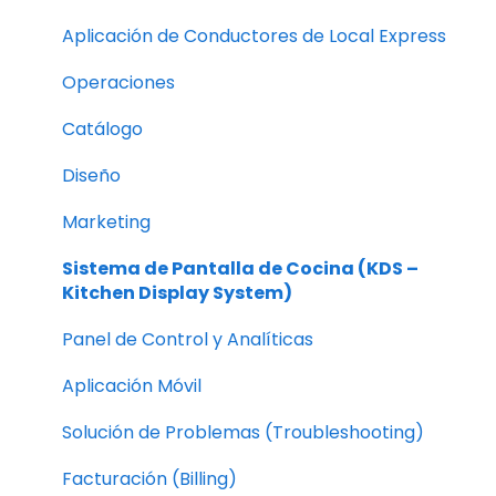
Design
Aplicación de Conductores de Local Express
Marketing
Operaciones
Kitchen Display System (KDS)
Catálogo
Dashboard and Analytics
Diseño
Mobile Application
Marketing
Troubleshooting
Sistema de Pantalla de Cocina (KDS –
Kitchen Display System)
Billing
Panel de Control y Analíticas
Reports
Aplicación Móvil
Customers
Solución de Problemas (Troubleshooting)
Apps
Facturación (Billing)