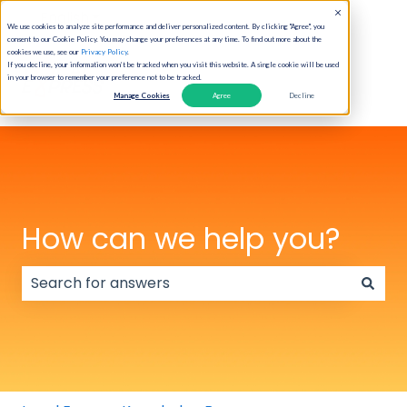
English
Show submenu for translations
We use cookies to analyze site performance and deliver personalized content. By clicking "Agree", you
consent to our Cookie Policy. You may change your preferences at any time. To find out more about the
cookies we use, see our
Privacy Policy
.
If you decline, your information won’t be tracked when you visit this website. A single cookie will be used
in your browser to remember your preference not to be tracked.
Manage Cookies
Agree
Decline
How can we help you?
There are no suggestions because the search field