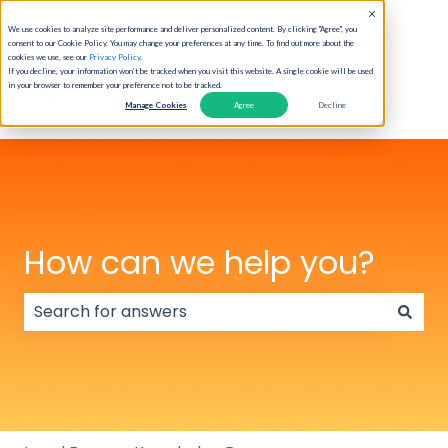
English
Show submenu for translations
We use cookies to analyze site performance and deliver personalized content. By clicking "Agree", you
consent to our Cookie Policy. You may change your preferences at any time. To find out more about the
cookies we use, see our
Privacy Policy
.
If you decline, your information won’t be tracked when you visit this website. A single cookie will be used
in your browser to remember your preference not to be tracked.
Manage Cookies
Agree
Decline
How can we help you?
There are no suggestions because the search field