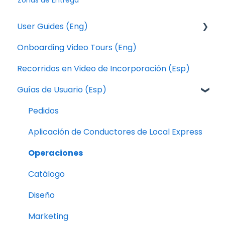
User Guides (Eng)
Onboarding Video Tours (Eng)
Orders
Recorridos en Video de Incorporación (Esp)
Local Express Drivers App
Guías de Usuario (Esp)
Operation
Catalog
Pedidos
Design
Aplicación de Conductores de Local Express
Marketing
Operaciones
Kitchen Display System (KDS)
Catálogo
Dashboard and Analytics
Diseño
Mobile Application
Marketing