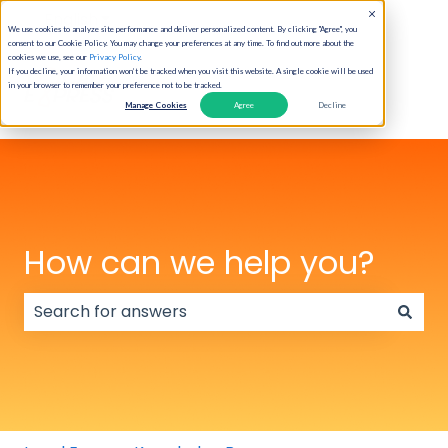
English
Show submenu for translations
We use cookies to analyze site performance and deliver personalized content. By clicking "Agree", you
consent to our Cookie Policy. You may change your preferences at any time. To find out more about the
cookies we use, see our
Privacy Policy
.
If you decline, your information won’t be tracked when you visit this website. A single cookie will be used
in your browser to remember your preference not to be tracked.
Manage Cookies
Agree
Decline
How can we help you?
There are no suggestions because the search field