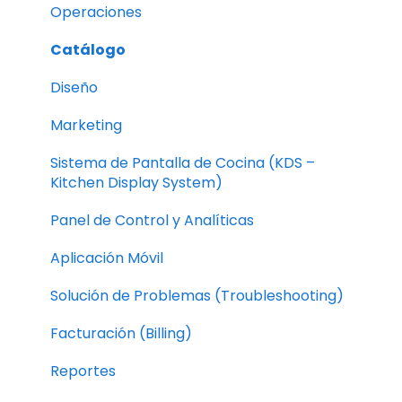
Marketing
Operaciones
Kitchen Display System (KDS)
Catálogo
Dashboard and Analytics
Diseño
Mobile Application
Marketing
Troubleshooting
Sistema de Pantalla de Cocina (KDS –
Kitchen Display System)
Billing
Panel de Control y Analíticas
Reports
Aplicación Móvil
Customers
Solución de Problemas (Troubleshooting)
Apps
Facturación (Billing)
Profile Settings
Reportes